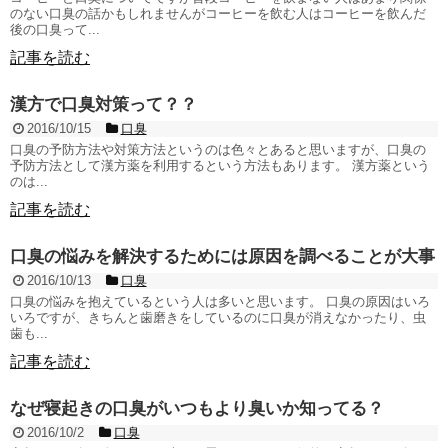
のない口臭の話かもしれませんがコーヒーを飲む人はコーヒーを飲んだ
後の口臭って...
記事を読む
漢方で口臭対策って？？
2016/10/15
口臭
口臭の予防方法や対策方法というのは色々とあると思いますが、口臭の
予防方法として漢方薬を利用するという方法もあります。 漢方薬という
のは...
記事を読む
口臭の悩みを解決するためには原因を調べることが大事
2016/10/13
口臭
口臭の悩みを抱えているという人は多いと思います。 口臭の原因はいろ
いろですが、きちんと歯磨きをしているのに口臭が消えなかったり、虫
歯も...
記事を読む
なぜ寝起きの口臭がいつもより臭いか知ってる？
2016/10/2
口臭