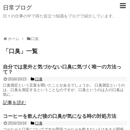
日常ブログ
日々の仕事の中で得た役立つ知識をブログで紹介しています。
ホーム
口臭
「
口臭
」
一覧
自分では意外と気づかない口臭に気づく唯一の方法っ
て？
2016/10/23
口臭
口臭測定という言葉を聞いたことがあるでしょうか。 口臭測定というの
は、口臭を測定するということなのですが、口臭というのは人の口臭は
気に...
記事を読む
コーヒーを飲んだ後の口臭が気になる時の対処方法
2016/10/18
口臭
コーヒーと口臭についてですが普段コーヒーを飲まない人はあまり関係