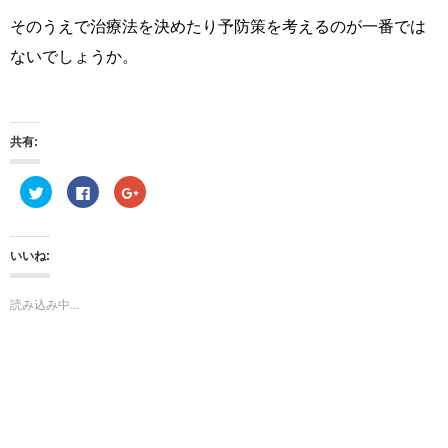
そのうえで治療法を決めたり予防策を考えるのが一番では
ないでしょうか。
共有:
ク
F
ク
リ
a
リ
ッ
c
ッ
ク
e
ク
し
b
し
て
o
て
いいね:
T
o
G
w
k
o
i
で
o
t
共
g
読み込み中...
t
有
l
e
す
e
r
る
+
で
に
で
共
は
共
有
ク
有
(
リ
(
新
ッ
新
し
ク
し
い
し
い
ウ
て
ウ
ィ
く
ィ