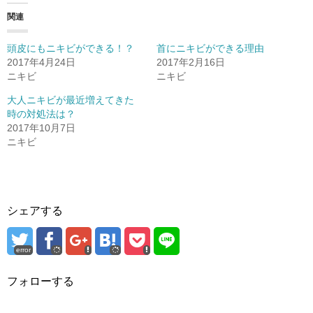
ン
だ
ン
ド
さ
ド
関連
ウ
い
ウ
で
(
で
開
新
開
き
し
き
頭皮にもニキビができる！？
首にニキビができる理由
ま
い
ま
す
ウ
す
2017年4月24日
2017年2月16日
)
ィ
)
ニキビ
ニキビ
ン
ド
ウ
大人ニキビが最近増えてきた
で
開
時の対処法は？
き
2017年10月7日
ま
す
ニキビ
)
シェアする
error
フォローする